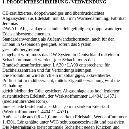
1. PRODUKTBESCHREIBUNG / VERWENDUNG
CE-zertifiziertes, doppelwandiges und überdruckdichtes
Abgassystem aus Edelstahl mit 32,5 mm Wärmedämmung, Fabrikat
Jeremias
DW-AL. Abgasanlage aus industriell gefertigten, doppelwandigen
Edelstahlsystemelementen.
Standardanwendung als Außenwandschornstein, auch für den
Einbau in Gebäuden geeignet, sofern das System
geschoßübergreifend
eingebaut wird, muss das DW-System in Deutschland mit einem
Schacht ummantelt werden, (der Schacht muss den
Brandschutzanforderungen LA30 / LA90 entsprechen); für
Dachheizzentralen und für Verbindungsleitungen.
Die Produktion wird durch ein unabhängiges, akkreditiertes
Prüfinstitut fremdüberwacht, mittels Eigenüberwachung wird die
Einhaltung
gleich bleibender Güte gesichert. Abgasanlage aus hochlegiertem,
austenitischem Edelstahl der Werkstoffnummer 1.4404/ 1.4571
(medienführendes Rohr).
Innenschale bestehend aus 0,6 – 1,0 mm starkem Edelstahl
(Werkstoffnummer 1.4404 / 1.4571).
Außenschale aus 0,6 – 1,0 mm starkem Edelstahl, Werkstoffnummer
1.4301. Längsnähte unter WIG schutzgasgeschweißt und passiviert.
Die Materialstärke bietet optimale Sicherheit gegen Knicken und