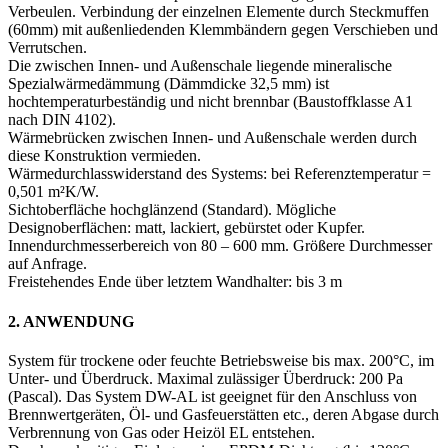
Verbeulen. Verbindung der einzelnen Elemente durch Steckmuffen
(60mm) mit außenliedenden Klemmbändern gegen Verschieben und
Verrutschen.
Die zwischen Innen- und Außenschale liegende mineralische
Spezialwärmedämmung (Dämmdicke 32,5 mm) ist
hochtemperaturbeständig und nicht brennbar (Baustoffklasse A1
nach DIN 4102).
Wärmebrücken zwischen Innen- und Außenschale werden durch
diese Konstruktion vermieden.
Wärmedurchlasswiderstand des Systems: bei Referenztemperatur =
0,501 m²K/W.
Sichtoberfläche hochglänzend (Standard). Mögliche
Designoberflächen: matt, lackiert, gebürstet oder Kupfer.
Innendurchmesserbereich von 80 – 600 mm. Größere Durchmesser
auf Anfrage.
Freistehendes Ende über letztem Wandhalter: bis 3 m
2. ANWENDUNG
System für trockene oder feuchte Betriebsweise bis max. 200°C, im
Unter- und Überdruck. Maximal zulässiger Überdruck: 200 Pa
(Pascal). Das System DW-AL ist geeignet für den Anschluss von
Brennwertgeräten, Öl- und Gasfeuerstätten etc., deren Abgase durch
Verbrennung von Gas oder Heizöl EL entstehen.